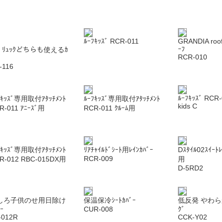
ﾙｰﾌｷｯｽﾞ RCR-011
GRANDIA roof
ｰﾌ
ﾞ ﾘｭｯｸどちらも使えるｶ
RCR-010
ｰ
-116
ﾙｰﾌｷｯｽﾞ RCR-
ﾌｷｯｽﾞ専用取付ｱﾀｯﾁﾒﾝﾄ
ﾙｰﾌｷｯｽﾞ専用取付ｱﾀｯﾁﾒﾝﾄ
kids C
R-011 ｱﾆｰｽﾞ用
RCR-011 ｸﾙｰﾑ用
ﾌｷｯｽﾞ専用取付ｱﾀｯﾁﾒﾝﾄ
ﾘｱﾁｬｲﾙﾄﾞｼｰﾄ用ﾚｲﾝｶﾊﾞｰ
Dｽﾀｲﾙ02ｽｲｰﾄ
RCR-009
R-012 RBC-015DX用
用
D-5RD2
しろ子供のせ用日除け
保温保冷ｼｰﾄｶﾊﾞｰ
低反発 やわらかｸ
ﾞｰ
CUR-008
ｸﾞ
-012R
CCK-Y02