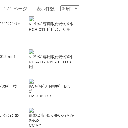
1 / 1 ページ 表示件数
 ｸﾞﾗﾝﾃﾞｨｱﾙ
ﾙｰﾌｷｯｽﾞ専用取付ｱﾀｯﾁﾒﾝﾄ
RCR-011 ﾎﾟﾎﾟﾗｼﾘｰｽﾞ用
012 roof
ﾙｰﾌｷｯｽﾞ専用取付ｱﾀｯﾁﾒﾝﾄ
RCR-012 RBC-011DX3
用
ﾚｲﾝｶﾊﾞｰ 後
ﾘｱﾁｬｲﾙﾄﾞｼｰﾄ用ｶﾊﾞｰ Bｼﾘｰ
ｽﾞ
D-5RBBDX3
ｯｼｮﾝ ﾛﾝ
衝撃吸収 低反発やわらか
ｸｯｼｮﾝ
CCK-Y