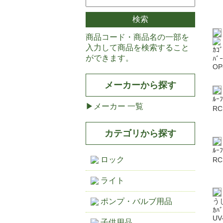
商品コード・商品名の一部を
入力して商品を検索すること
ｶｺ
ができます。
ﾊﾞ
OP
メーカーから探す
ﾙｰ
メーカー 一覧
RC
カテゴリから探す
ﾙｰ
ロック
RC
ライト
ポンプ・バルブ用品
う
ｶﾊ
UV
子供用品