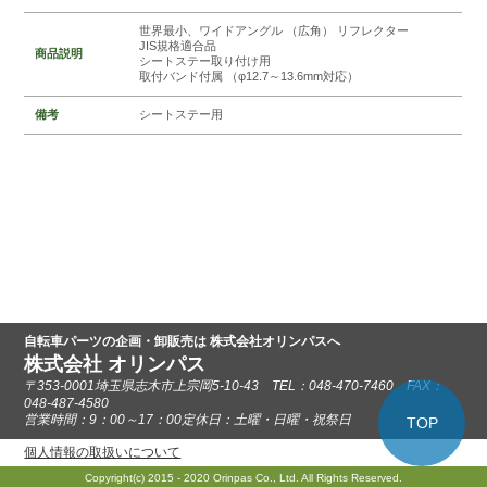
世界最小、ワイドアングル （広角） リフレクター
JIS規格適合品
商品説明
シートステー取り付け用
取付バンド付属 （φ12.7～13.6mm対応）
備考
シートステー用
自転車パーツの企画・卸販売は 株式会社オリンパスへ
株式会社 オリンパス
〒353-0001埼玉県志木市上宗岡5-10-43 TEL：048-470-7460 FAX：
048-487-4580
営業時間：9：00～17：00定休日：土曜・日曜・祝祭日
TOP
個人情報の取扱いについて
Copyright(c) 2015 - 2020 Orinpas Co., Ltd. All Rights Reserved.