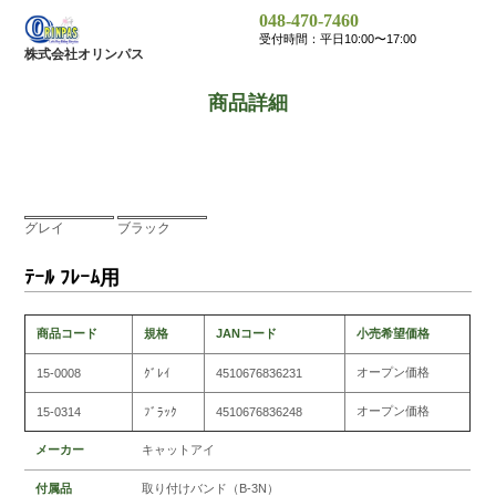
048-470-7460
受付時間：平日10:00〜17:00
株式会社オリンパス
商品詳細
グレイ
ブラック
ﾃｰﾙ ﾌﾚｰﾑ用
商品コード
規格
JANコード
小売希望価格
オープン価格
15-0008
ｸﾞﾚｲ
4510676836231
オープン価格
15-0314
ﾌﾞﾗｯｸ
4510676836248
メーカー
キャットアイ
付属品
取り付けバンド（B-3N）