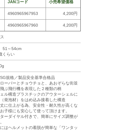
JANコード
小売希望価格
4960965967953
4,200円
4960965967960
4,200円
ス
51～54cm
歳くらい
0g
SG規格／製品安全基準合格品
ローバーとチョウチョと、あおぞらな街並
飛ぶ飛行機を表現した２種類の柄
ェル構造プラスチックのアウターシェルに
（発泡材）をはめ込み接着した構造
丈に仕上がる為、安全性・耐久性が高くな
お子様にも安心して使って頂けます。
ターダイヤル付きで、簡単にサイズ調整が
。
にはヘルメットの着脱が簡単な「ワンタッ