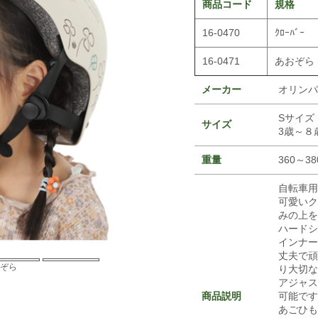
商品コード
規格
16-0470
ｸﾛｰﾊﾞｰ
16-0471
あおぞら
メーカー
オリンパ
Sサイズ 
サイズ
3歳～８
重量
360～38
自転車用
可愛いク
みの上を
ハードシ
インナー
丈夫で頑
ぞら
り大切な
アジャス
商品説明
可能です
あごひも