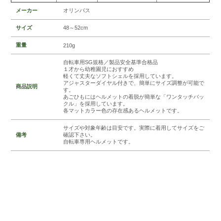
メーカー
オリンパス
サイズ
48～52cm
重量
210g
自転車用SG規格／製品安全基準合格品
１才から幼稚園児におすすめ
軽くて丈夫なソフトシェルを採用しています。
アジャスターダイヤル付きで、簡単にサイズ調整が可能で
商品説明
す。
あごひもにはヘルメットの着脱が簡単な「ワンタッチバッ
クル」を採用しています。
各マットカラー色の存在感あるヘルメットです。
サイズや対象年齢は目安です。実際に着用してサイズをご
備考
確認下さい。
自転車専用ヘルメットです。