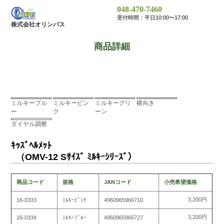
048-470-7460
受付時間：平日10:00〜17:00
株式会社オリンパス
商品詳細
ミルキーブル
ミルキーピン
ミルキーグリ
横向き
ー
ク
ーン
ダイヤル調整
ｷｯｽﾞﾍﾙﾒｯﾄ
（OMV-12 Sｻｲｽﾞ ﾐﾙｷｰｼﾘｰｽﾞ）
商品コード
規格
JANコード
小売希望価格
3,200円
16-0333
ﾐﾙｷｰﾋﾟﾝｸ
4960965966710
3,200円
16-0334
ﾐﾙｷｰﾌﾞﾙｰ
4960965966727