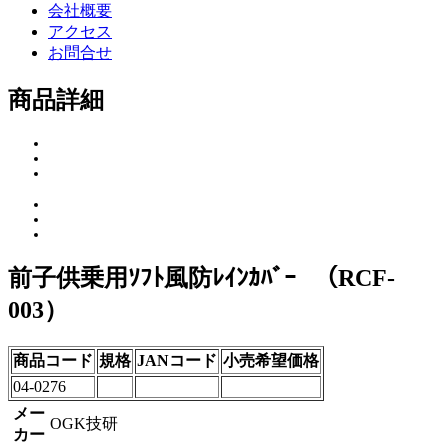
会社概要
アクセス
お問合せ
商品詳細
前子供乗用ｿﾌﾄ風防ﾚｲﾝｶﾊﾞｰ （RCF-
003）
商品コード
規格
JANコード
小売希望価格
04-0276
メー
OGK技研
カー