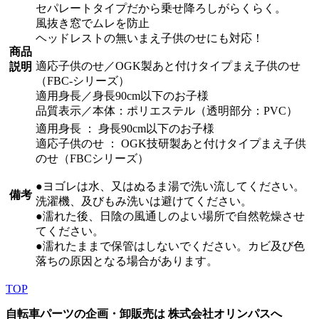
セパレートタイプだから乗せ降ろしがらくらく。
風抜き窓でムレを防止
ヘッドレストの無いまえ子供のせにも対応！
商品
適応子供のせ／OGK製あと付けタイプまえ子供のせ
説明
（FBC-シリーズ）
適用身長／身長90cm以下のお子様
品質表示／本体：ポリエステル（透明部分：PVC）
適用身長 ： 身長90cm以下のお子様
適応子供のせ ： OGK技研製あと付けタイプまえ子供
のせ（FBCシリーズ）
●ヨゴレは水、又はぬるま湯で洗い流してください。
備考
洗濯機、及びもみ洗いは避けてください。
●濡れた後、日陰の風通しのよい場所で自然乾燥させ
てください。
●濡れたままで保管はしないでください。カビ及び色
落ちの原因となる場合があります。
TOP
自転車パーツの企画・卸販売は 株式会社オリンパスへ