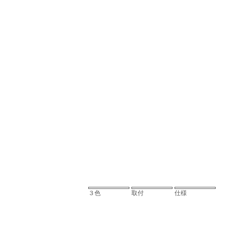
３色
取付
仕様