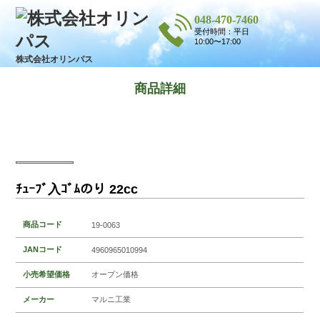
048-470-7460
受付時間：平日
10:00〜17:00
株式会社オリンパス
商品詳細
ﾁｭｰﾌﾞ入ｺﾞﾑのり 22cc
商品コード
19-0063
JANコード
4960965010994
小売希望価格
オープン価格
メーカー
マルニ工業