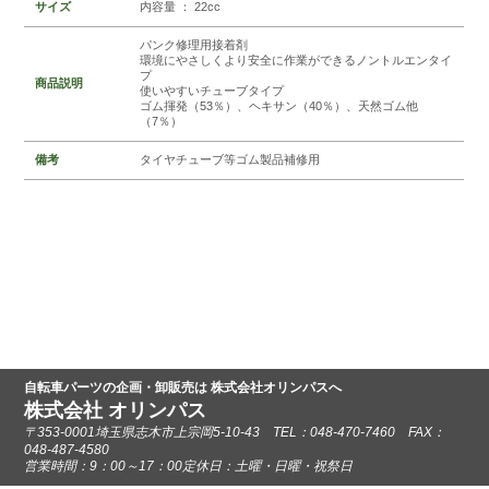
サイズ
内容量 ： 22cc
パンク修理用接着剤
環境にやさしくより安全に作業ができるノントルエンタイ
プ
商品説明
使いやすいチューブタイプ
ゴム揮発（53％）、ヘキサン（40％）、天然ゴム他
（7％）
備考
タイヤチューブ等ゴム製品補修用
自転車パーツの企画・卸販売は 株式会社オリンパスへ
株式会社 オリンパス
〒353-0001埼玉県志木市上宗岡5-10-43 TEL：048-470-7460 FAX：
048-487-4580
営業時間：9：00～17：00定休日：土曜・日曜・祝祭日