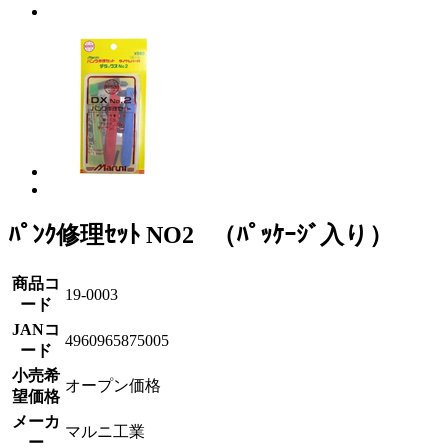
ﾊﾟﾝｸ修理ｾｯﾄ NO2 （ﾊﾟｯｹｰｼﾞ入り）
商品コ
19-0003
ード
JANコ
4960965875005
ード
小売希
オープン価格
望価格
メーカ
マルニ工業
ー