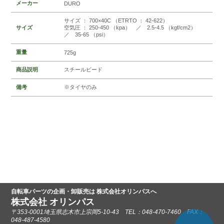
メーカー
DURO
サイズ ： 700×40C （ETRTO ： 42-622）
サイズ
空気圧 ： 250-450 （kpa） ／ 2.5-4.5 （kgf/cm2）
／ 35-65 （psi）
重量
725g
商品説明
スチールビード
備考
※タイヤのみ
自転車パーツの企画・卸販売は 株式会社オリンパスへ
株式会社 オリンパス
〒353-0001埼玉県志木市上宗岡5-10-43 TEL：048-470-7460 FAX：
048-487-4580