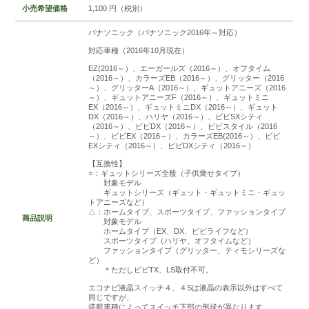
小売希望価格
1,100 円（税別）
パナソニック（パナソニック2016年～対応）
対応車種（2016年10月現在）
EZ(2016～）、エーガールズ（2016～）、オフタイム
（2016～）、カラーズEB（2016～）、グリッター（2016
～）、グリッターA（2016～）、ギュットアニーズ（2016
～）、ギュットアニーズF（2016～）、ギュットミニ
EX（2016～）、ギュットミニDX（2016～）、ギュット
DX（2016～）、ハリヤ（2016～）、ビビSXシティ
（2016～）、ビビDX（2016～）、ビビスタイル（2016
～）、ビビEX（2016～）、カラーズEB(2016～）、ビビ
EXシティ（2016～）、ビビDXシティ（2016～）
【互換性】
○：ギュットシリーズ全般（子供乗せタイプ）
対象モデル
ギュットシリーズ（ギュット・ギュットミニ・ギュッ
トアニーズなど）
△：ホームタイプ、スポーツタイプ、ファッションタイプ
商品説明
対象モデル
ホームタイプ（EX、DX、ビビライフなど）
スポーツタイプ（ハリヤ、オフタイムなど）
ファッションタイプ（グリッター、ティモシリーズな
ど）
＊ただしビビTX、LS取付不可。
エコナビ液晶スイッチ４、４Sは液晶の表示以外はすべて
同じですが、
搭載車種によってスイッチ下部の形状が異なります。