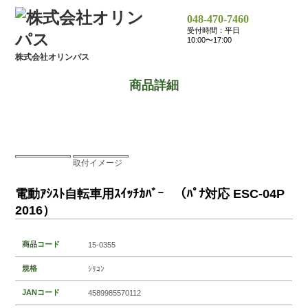
048-470-7460
受付時間：平日
10:00〜17:00
株式会社オリンパス
商品詳細
取付イメージ
電動ｱｼｽﾄ自転車用ｽｲｯﾁｶﾊﾞｰ （ﾊﾟﾅ対応 ESC-04P
2016）
商品コード
15-0355
規格
ｼﾘｺﾝ
JANコード
4589985570112