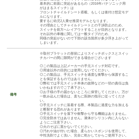
基本的に前面に突起があるもの（2016年パナソニック用
がはまるスイッチ）は
フロントチャイルドシート搭載、もしくは後付け想定モデ
ルになります。
要するに幼児2人乗せ推奨モデルとなります。
その理由としてチャイルドシートとの干渉防止のため、
スイッチを前方へレイアウトすることが目的となります。
それ以外の車種に関しては一般タイプのため、
同様の突起がないので下部の該当箇所が多少浮き上がって
しまいます。
※取付ブラケットの形状によりスイッチボックスとスイッ
チカバーの間に隙間ができる場合がございます
◎この製品は上記メーカーの手元スイッチ対応です。
◎用途以外の目的には使用しないでください。
◎この製品は、手元スイッチを過度な衝撃から保護するこ
とを保証するものではありません。
◎弊社では手元スイッチ本体の故障などの一切の責任は負
いかねますのでご了承下さい。
◎お子様の手の届かないところに保管してください。万が
備考
一飲み込んだ場合は、直ちに医師の指示に従ってくださ
い。
◎手元スイッチに装着する際、本製品に過度な力を加える
と断裂する恐れがあります。
◎手元スイッチを落下や衝撃から守る機能はありません。
◎完全防水ではありません。液体がシリコン内に入らない
ようにご注意下さい。
◎火のそばに置かないでください。
◎汚れや油が付いた場合、柔らかいスポンジを使用して、
中性洗剤でよく洗い、完全に乾かしてからご使用下さい。