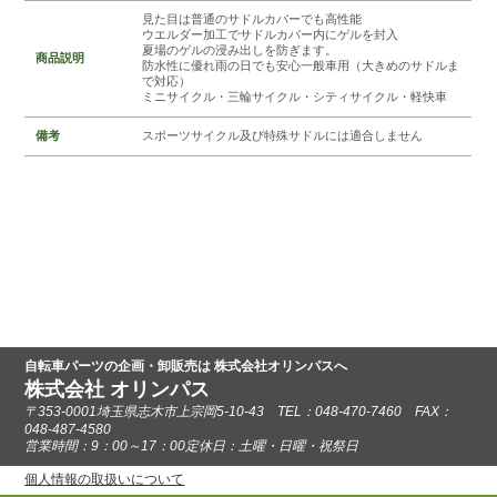
見た目は普通のサドルカバーでも高性能
ウエルダー加工でサドルカバー内にゲルを封入
夏場のゲルの浸み出しを防ぎます。
商品説明
防水性に優れ雨の日でも安心一般車用（大きめのサドルま
で対応）
ミニサイクル・三輪サイクル・シティサイクル・軽快車
備考
スポーツサイクル及び特殊サドルには適合しません
自転車パーツの企画・卸販売は 株式会社オリンパスへ
株式会社 オリンパス
〒353-0001埼玉県志木市上宗岡5-10-43 TEL：048-470-7460 FAX：
048-487-4580
営業時間：9：00～17：00定休日：土曜・日曜・祝祭日
個人情報の取扱いについて