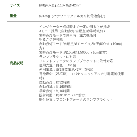
サイズ
約幅40×奥行110×高さ42mm
重量
約135g（パナソニックアルカリ乾電池含む）
インジケーター点灯時まで一定の明るさが持続
3モード採用（自動点灯/自動点滅/常時点灯）
常時点灯モードで停車時、減光機能付
明るさ切替可能
自動点灯モード/自動点滅モード 約8lx/約800cd（10m前
方）
常時点灯モード 約15lx/約1,500cd（10m前方）
ランプブラケットに対応
フロントフォークのランプブラケットに取付対応
商品説明
使用光源：白色LED×1個
使用電源：単3形乾電池×3本（別売）
電池寿命（23℃時）:（パナソニックアルカリ乾電池使用
時）
自動点灯：約32時間
自動点滅：約160時間
常時点灯：約16時間
照射範囲：約Φ10cm（1m前方）
取付位置：フロントフォークのランプブラケット