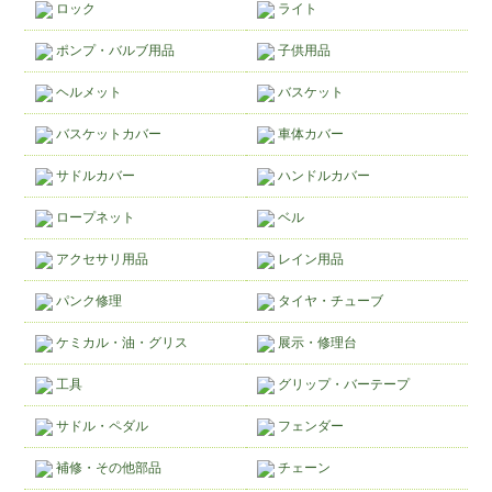
ロック
ライト
ポンプ・バルブ用品
子供用品
ヘルメット
バスケット
バスケットカバー
車体カバー
サドルカバー
ハンドルカバー
ロープネット
ベル
アクセサリ用品
レイン用品
パンク修理
タイヤ・チューブ
ケミカル・油・グリス
展示・修理台
工具
グリップ・バーテープ
サドル・ペダル
フェンダー
補修・その他部品
チェーン