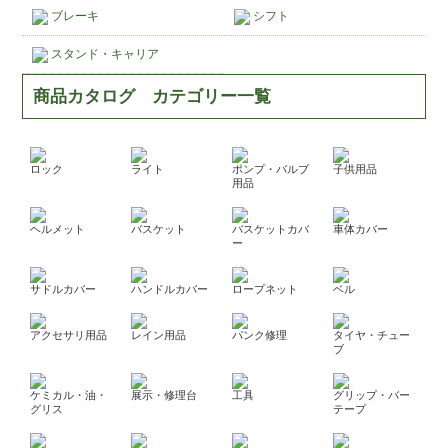
ブレーキ
シフト
スタンド・キャリア
商品カタログ カテゴリー一覧
ロック
ライト
ポンプ・バルブ
子供用品
用品
ヘルメット
バスケット
バスケットカバ
車体カバー
ー
サドルカバー
ハンドルカバー
ロープネット
ベル
アクセサリ用品
レイン用品
パンク修理
タイヤ・チュー
ブ
ケミカル・油・
展示・修理台
工具
グリップ・バー
グリス
テープ