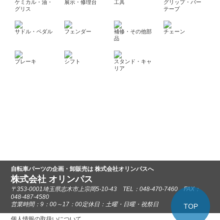
ケミカル・油・
展示・修理台
工具
グリップ・バー
グリス
テープ
サドル・ペダル
フェンダー
補修・その他部
チェーン
品
ブレーキ
シフト
スタンド・キャ
リア
自転車パーツの企画・卸販売は 株式会社オリンパスへ
株式会社 オリンパス
〒353-0001埼玉県志木市上宗岡5-10-43 TEL：048-470-7460 FAX：
048-487-4580
営業時間：9：00～17：00定休日：土曜・日曜・祝祭日
TOP
個人情報の取扱いについて