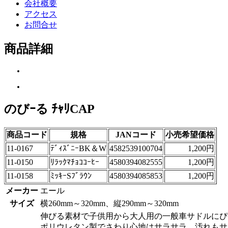
会社概要
アクセス
お問合せ
商品詳細
のびｰる ﾁｬﾘCAP
商品コード
規格
JANコード
小売希望価格
11-0167
ﾃﾞｨｽﾞﾆｰBK＆W
4582539100704
1,200円
11-0150
ﾘﾗｯｸﾏﾁｮｺｺｰﾋｰ
4580394082555
1,200円
11-0158
ﾐｯｷｰSﾌﾞﾗｳﾝ
4580394085853
1,200円
メーカー
エール
サイズ
横260mm～320mm、縦290mm～320mm
伸びる素材で子供用から大人用の一般車サドルにぴ
ポリウレタン製でさわり心地はサラサラ、汚れもサ