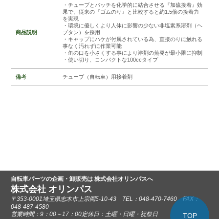
・チューブとパッチを化学的に結合させる『加硫接着』効
果で、従来の『ゴムのり』と比較すると約1.5倍の接着力
を実現
・環境に優しくより人体に影響の少ない非塩素系溶剤（ヘ
商品説明
プタン）を採用
・キャップにハケが付属されている為、直接のりに触れる
事なく汚れずに作業可能
・缶の口を小さくする事により溶剤の蒸発が最小限に抑制
・使い切り、コンパクトな100ccタイプ
備考
チューブ（自転車）用接着剤
自転車パーツの企画・卸販売は 株式会社オリンパスへ
株式会社 オリンパス
〒353-0001埼玉県志木市上宗岡5-10-43 TEL：048-470-7460 FAX：
048-487-4580
営業時間：9：00～17：00定休日：土曜・日曜・祝祭日
TOP