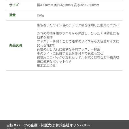
サイズ
幅390mm x 奥行325mm x 高さ320～500mm
重量
220g
落ち着いたワイン色のチェック柄を採用した前用カゴカバ
ー
カゴの荷物を雨やホコリから保護し、ひったくり防止にも
効果を発揮
ファスナーを開くことで通常のサイズから大容量サイズに
商品説明
変わる2段式
荷物の出し入れに便利な手前ファスナー採用
車のライトに反射する反射帯付きで夜道も安心
買物用エコバッグや濡れたサドルを拭く乾布など小物の収
納に便利なポケット付き
撥水加工済み
自転車パーツの企画・卸販売は 株式会社オリンパスへ