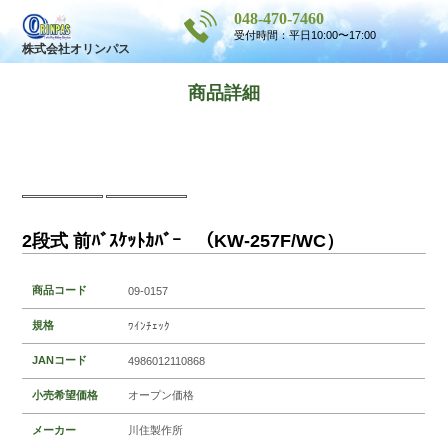
048-470-7460
受付時間：平日10:00〜17:00
株式会社オリンパス
商品詳細
2段式 前ﾊﾞｽｹｯﾄｶﾊﾞｰ （KW-257F/WC）
商品コード
09-0157
規格
ﾜｲﾝﾁｪｯｸ
JANコード
4986012110868
小売希望価格
オープン価格
メーカー
川住製作所