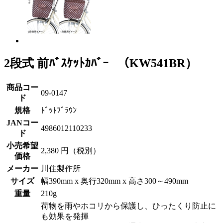
2段式 前ﾊﾞｽｹｯﾄｶﾊﾞｰ （KW541BR）
商品コー
09-0147
ド
規格
ﾄﾞｯﾄﾌﾞﾗｳﾝ
JANコー
4986012110233
ド
小売希望
2,380 円（税別）
価格
メーカー
川住製作所
サイズ
幅390mm x 奥行320mm x 高さ300～490mm
重量
210g
荷物を雨やホコリから保護し、ひったくり防止に
も効果を発揮